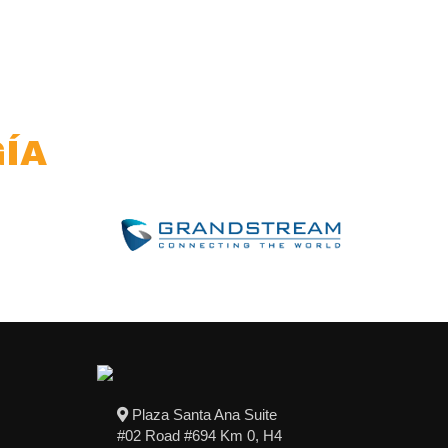
ÍA
Plaza Santa Ana Suite
#02 Road #694 Km 0, H4