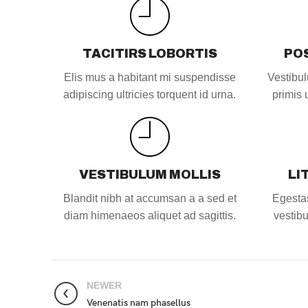
TACITIRS LOBORTIS
PO
Elis mus a habitant mi suspendisse
Vestibul
adipiscing ultricies torquent id urna.
primis u
VESTIBULUM MOLLIS
LI
Blandit nibh at accumsan a a sed et
Egestas
diam himenaeos aliquet ad sagittis.
vestib
NEWER
Venenatis nam phasellus