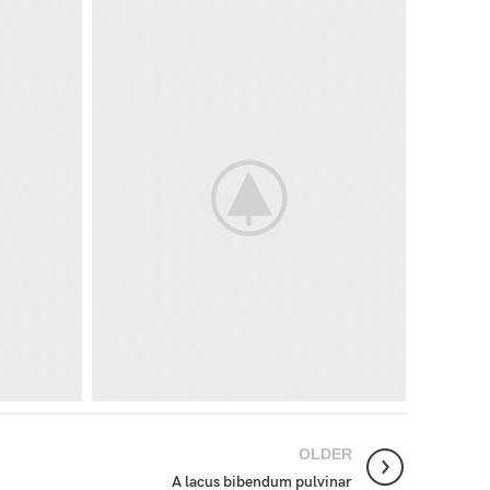
OLDER
A lacus bibendum pulvinar