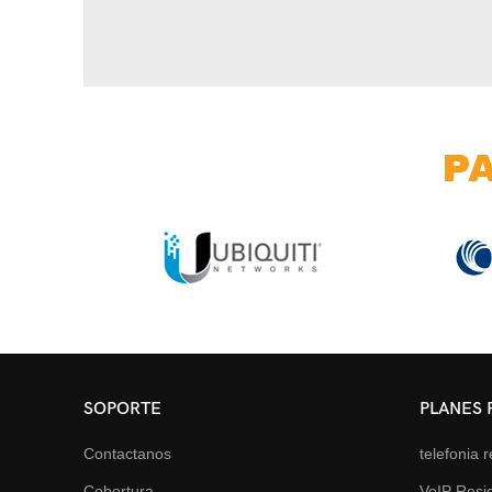
P
SOPORTE
PLANES 
Contactanos
telefonia r
Cobertura
VoIP Resid